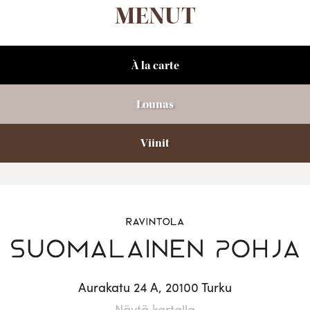
MENUT
À la carte
Lounas
Viinit
Aurakatu 24 A, 20100 Turku
Näytä kartalla