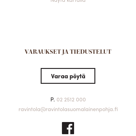
VARAUKSET JA TIEDUSTELUT
Varaa pöytä
P.
02 2512 000
ravintola@ravintolasuomalainenpohja.fi